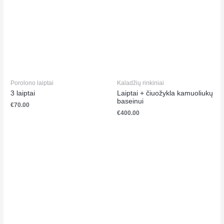
Porolono laiptai
Kaladžių rinkiniai
3 laiptai
Laiptai + čiuožykla
kamuoliukų baseinui
€
70.00
€
400.00