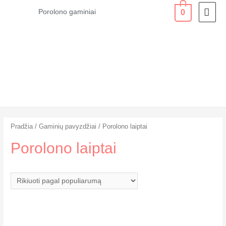
PAG
0
Porolono gaminiai
MEN
Pradžia
/
Gaminių pavyzdžiai
/ Porolono laiptai
Porolono laiptai